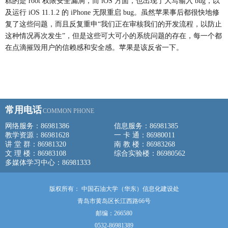
糕的是 root 权限安全漏洞，而 iOS 方面，也出现了大写输入 bug，以
及运行 iOS 11.1.2 的 iPhone 无限重启 bug。虽然苹果事后都很快地修
复了这些问题，而且反复重申“我们正在审核我们的开发流程，以防止
这种情况再次发生”，但是这些可大可小的系统问题的存在，每一个都
在点滴摧毁用户的信赖感和安全感。苹果是该反省一下。
常用电话
COMMON PHONE
网络服务：86981386
信息服务：86981385
教学资源：86981628
一 卡 通：86980011
讲 堂 群：86981320
南 教 楼：86983268
文 理 楼：86983108
综合实验楼：86980562
多媒体学习中心：86981333
版权所有： 中国石油大学（华东）信息化建设处
青岛市黄岛区长江西路66号
邮编：266580
0532-86981389