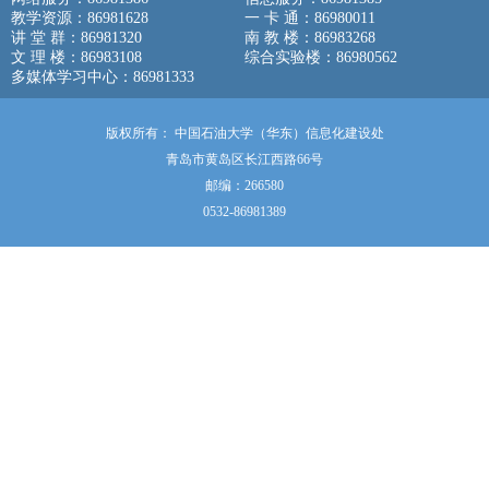
教学资源：86981628
一 卡 通：86980011
讲 堂 群：86981320
南 教 楼：86983268
文 理 楼：86983108
综合实验楼：86980562
多媒体学习中心：86981333
版权所有： 中国石油大学（华东）信息化建设处
青岛市黄岛区长江西路66号
邮编：266580
0532-86981389